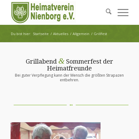
Du bist hier:
Startseite
/
Aktuelles
/
Allgemein
/
Grillfest
&
Grillabend
Sommerfest der
Heimatfreunde
Bei guter Verpflegung kann der Mensch die größten Strapazen
entbehren.