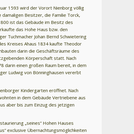
uar 1593 wird der Vorort Nienborg völlig
 damaligen Besitzer, die Familie Torck,
1800 ist das Gebäude im Besitz des
verkaufte das Hohe Haus bzw. den
rger Tuchmacher Johan Bernd Schwietering
 des Kreises Ahaus 1834 kaufte Theodor
bauten darin die Geschäftsräume des
etzgebenden Körperschaft statt. Nach
78 darin einen großen Raum bereit, in dem
wager Ludwig von Bönninghausen vererbt
ienborger Kindergarten eröffnet. Nach
ig wohnten in dem Gebäude Vertriebene aus
us aber bis zum Einzug des jetzigen
estaurierung „seines“ Hohen Hauses
s“ exclusive Übernachtungsmöglichkeiten