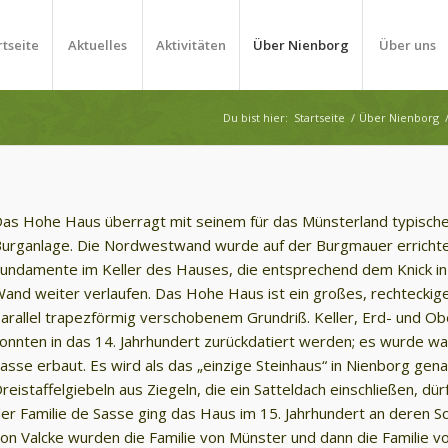
rtseite
Aktuelles
Aktivitäten
Über Nienborg
Über uns
Du bist hier:
Startseite
/
Über Nienborg
as Hohe Haus überragt mit seinem für das Münsterland typische
urganlage. Die Nordwestwand wurde auf der Burgmauer errichte
undamente im Keller des Hauses, die entsprechend dem Knick i
and weiter verlaufen. Das Hohe Haus ist ein großes, rechteckige
arallel trapezförmig verschobenem Grundriß. Keller, Erd- und O
onnten in das 14. Jahrhundert zurückdatiert werden; es wurde wa
asse erbaut. Es wird als das „einzige Steinhaus“ in Nienborg ge
reistaffelgiebeln aus Ziegeln, die ein Satteldach einschließen, d
er Familie de Sasse ging das Haus im 15. Jahrhundert an deren S
on Valcke wurden die Familie von Münster und dann die Familie 