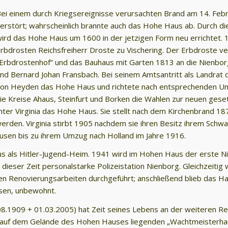
ei einem durch Kriegsereignisse verursachten Brand am 14. Febr
erstört; wahrscheinlich brannte auch das Hohe Haus ab. Durch die
ird das Hohe Haus um 1600 in der jetzigen Form neu errichtet. 
rbdrosten Reichsfreiherr Droste zu Vischering. Der Erbdroste 
Erbdrostenhof“ und das Bauhaus mit Garten 1813 an die Nienbo
nd Bernard Johan Fransbach. Bei seinem Amtsantritt als Landrat
on Heyden das Hohe Haus und richtete nach entsprechenden Um
die Kreise Ahaus, Steinfurt und Borken die Wahlen zur neuen ges
ter Virginia das Hohe Haus. Sie stellt nach dem Kirchenbrand 18
rden. Virginia stirbt 1905 nachdem sie ihren Besitz ihrem Sch
ausen bis zu ihrem Umzug nach Holland im Jahre 1916.
aus als Hitler-Jugend-Heim. 1941 wird im Hohen Haus der erste N
u dieser Zeit personalstarke Polizeistation Nienborg. Gleichzeit
n Renovierungsarbeiten durchgeführt; anschließend blieb das Ha
sen, unbewohnt.
8.1909 + 01.03.2005) hat Zeit seines Lebens an der weiteren R
m auf dem Gelände des Hohen Hauses liegenden „Wachtmeisterhau