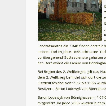
B
z
w
E
„
u
v
Landratsamtes ein. 1848 finden dort für 
seinem Tod im Jahre 1858 erbt seine Toch
vorübergehend Gottesdienste gehalten we
hat. Dort wohnt die Familie von Bönningh
Bei Beginn des 2. Weltkrieges gilt das H
dem 2. Weltkrieg befindet sich dort die z
Ostdeutschland. Von 1957 bis 1966 wurde
Besitzers, Baron Lodewyk von Bönnighau
Baron Lodewyk von Bönnighausen ( * 07.0
mitgewirkt. Im Jahre 2008 wurden in de