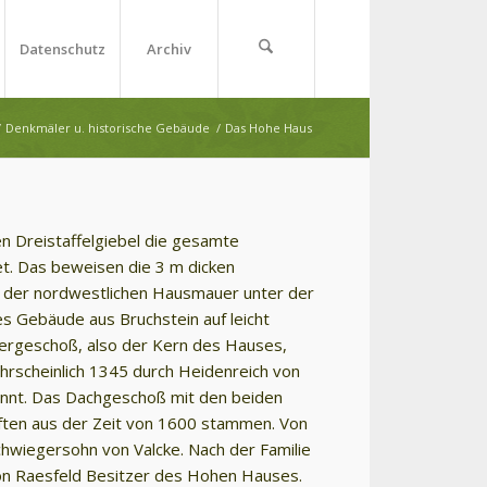
Datenschutz
Archiv
/
Denkmäler u. historische Gebäude
/
Das Hohe Haus
n Dreistaffelgiebel die gesamte
t. Das beweisen die 3 m dicken
n der nordwestlichen Hausmauer unter der
s Gebäude aus Bruchstein auf leicht
bergeschoß, also der Kern des Hauses,
hrscheinlich 1345 durch Heidenreich von
nannt. Das Dachgeschoß mit den beiden
ürften aus der Zeit von 1600 stammen. Von
chwiegersohn von Valcke. Nach der Familie
von Raesfeld Besitzer des Hohen Hauses.