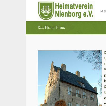
Sta
Das Hohe Haus
D
B
F
W
p
k
S
D
d
v