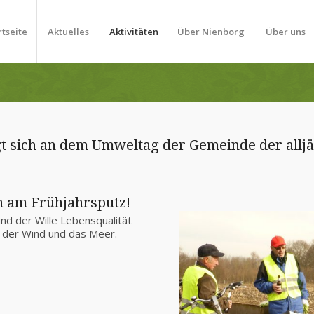
rtseite
Aktuelles
Aktivitäten
Über Nienborg
Über uns
t sich an dem Umweltag der Gemeinde der alljäh
h am Frühjahrsputz!
nd der Wille Lebensqualität
der Wind und das Meer.