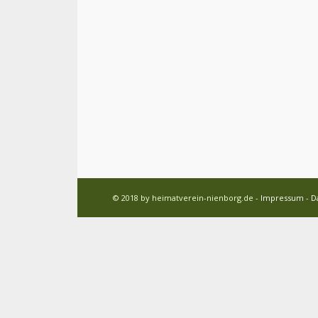
© 2018 by heimatverein-nienborg.de -
Impressum
-
D