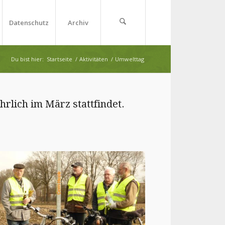
Datenschutz
Archiv
Du bist hier:
Startseite
/
Aktivitäten
/
Umwelttag
rlich im März stattfindet.