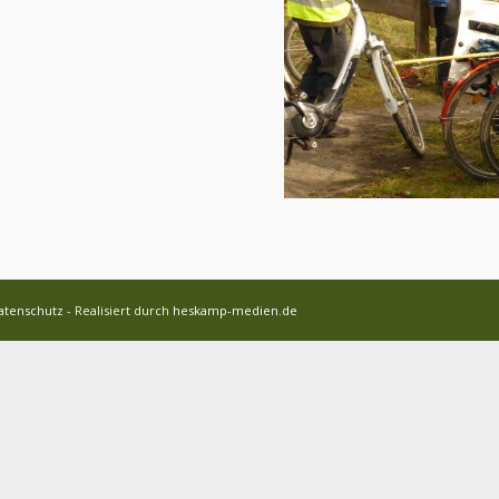
atenschutz
- Realisiert durch
heskamp-medien.de