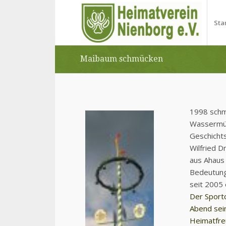
Sta
Maibaum schmücken
1998 schm
Wassermüh
Geschicht
Wilfried D
aus Ahaus 
Bedeutung
seit 2005 e
Der Sport
Abend sein
Heimatfreu