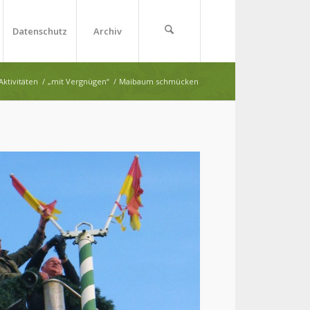
Datenschutz
Archiv
Aktivitäten
/
„mit Vergnügen“
/
Maibaum schmücken