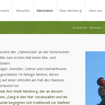
rtseite
Aktuelles
Aktivitäten
Über Nienborg
Über uns
Du bist hier:
Startseite
/
ückte der „Fahnenclub“ an der historischen
le zum ersten Mal einen Mai- und
sbaum.
räger, Künstler, Lehrer und Heimatfreund
gestaltete 18 farbige Motive, deren
 auf einer Infotafel am Fuß des Baumes
rläutert ist.
club Rot-Weiß Nienborg, der an diesem
en „Gang in den Mai“ veranstaltet und die
nde begegnen sich traditionell zur Maifeier