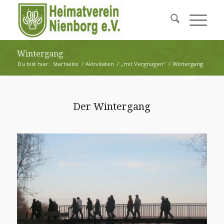
Wintergang
Du bist hier:
Startseite
/
Aktivitäten
/
„mit Vergnügen“
/
Wintergang
Der Wintergang