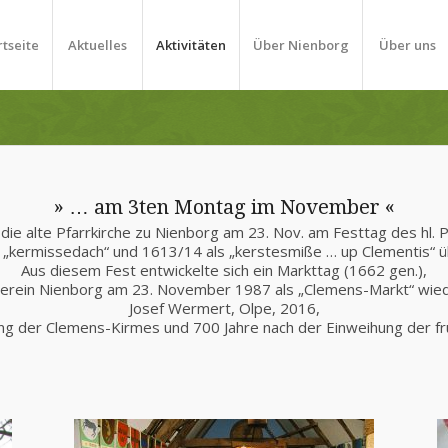
rtseite
Aktuelles
Aktivitäten
Über Nienborg
Über uns
» … am 3ten Montag im November «
ie alte Pfarrkirche zu Nienborg am 23. Nov. am Festtag des hl.
 „kermissedach“ und 1613/14 als „kerstesmiße … up Clementis“ über
Aus diesem Fest entwickelte sich ein Markttag (1662 gen.),
erein Nienborg am 23. November 1987 als „Clemens-Markt“ wieder
Josef Wermert, Olpe, 2016,
g der Clemens-Kirmes und 700 Jahre nach der Einweihung der fr