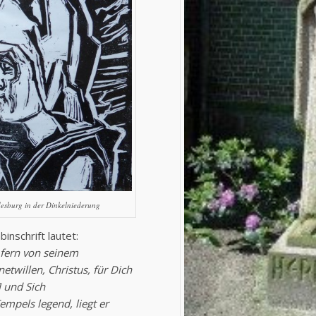
desburg in der Dinkelniederung
inschrift lautet:
f fern von seinem
netwillen, Christus, für Dich
] und Sich
empels legend, liegt er