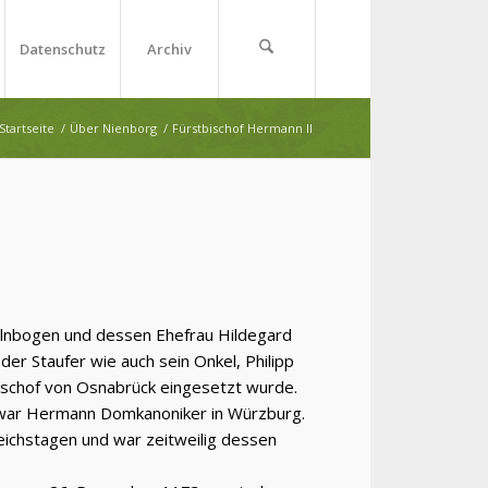
Datenschutz
Archiv
Startseite
/
Über Nienborg
/
Fürstbischof Hermann II
elnbogen und dessen Ehefrau Hildegard
er Staufer wie auch sein Onkel, Philipp
ischof von Osnabrück eingesetzt wurde.
 war Hermann Domkanoniker in Würzburg.
Reichstagen und war zeitweilig dessen