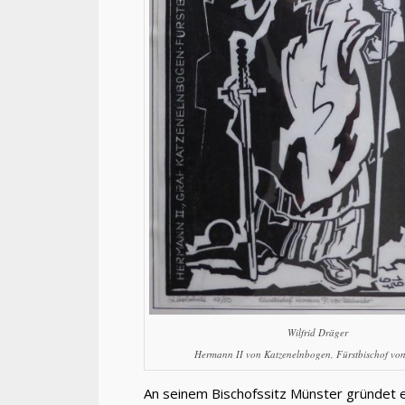
Wilfrid Dräger
Hermann II von Katzenelnbogen, Fürstbischof vo
An seinem Bischofssitz Münster gründet er d