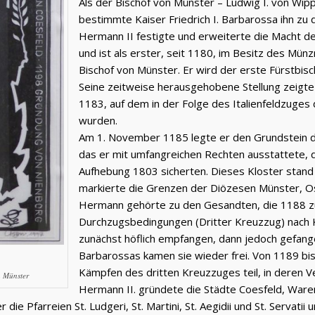
Als der Bischof von Münster – Ludwig I. von Wi
bestimmte Kaiser Friedrich I. Barbarossa ihn zu
Hermann II festigte und erweiterte die Macht d
und ist als erster, seit 1180, im Besitz des Mün
Bischof von Münster. Er wird der erste Fürstbisc
Seine zeitweise herausgehobene Stellung zeigte
1183, auf dem in der Folge des Italienfeldzuge
wurden.
Am 1. November 1185 legte er den Grundstein de
das er mit umfangreichen Rechten ausstattete, d
Aufhebung 1803 sicherten. Dieses Kloster stan
markierte die Grenzen der Diözesen Münster, O
Hermann gehörte zu den Gesandten, die 1188 
Durchzugsbedingungen (Dritter Kreuzzug) nach K
zunächst höflich empfangen, dann jedoch gefang
Barbarossas kamen sie wieder frei. Von 1189 b
Kämpfen des dritten Kreuzzuges teil, in deren V
n Münster
Hermann II. gründete die Städte Coesfeld, Ware
ie Pfarreien St. Ludgeri, St. Martini, St. Aegidii und St. Servatii