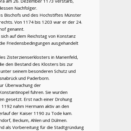
ppra am 26. Dezember 1173 verstarb,
 dessen Nachfolger.
es Bischofs und des Hochstiftes Münster
zrechts. Von 1174 bis 1203 war er der 24.
hof genannt.
 sich auf dem Reichstag von Konstanz
s die Friedensbedingungen ausgehandelt
s Zisterzienserklosters in Marienfeld,
ie den Bestand des Klosters bis zur
d unter seinem besonderen Schutz und
snabrück und Paderborn.
zur Überwachung der
onstantinopel fuhren. Sie wurden
en gesetzt. Erst nach einer Drohung
is 1192 nahm Hermann aktiv an den
erlauf der Kaiser 1190 zu Tode kam.
ndorf, Beckum, Ahlen und Dülmen.
 und als Vorbereitung für die Stadtgründung