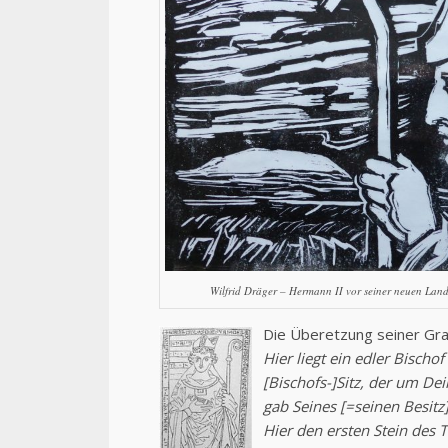
Wilfrid Dräger – Hermann II vor seiner neuen Lan
Die Überetzung seiner Grab
Hier liegt ein edler Bischo
[Bischofs-]Sitz, der um Dei
gab Seines [=seinen Besitz
Hier den ersten Stein des T