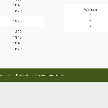
1843
Wichum
1870
*
1826
*
*
1826
1840
1843
1870
atenschutz
- Realisiert durch
heskamp-medien.de