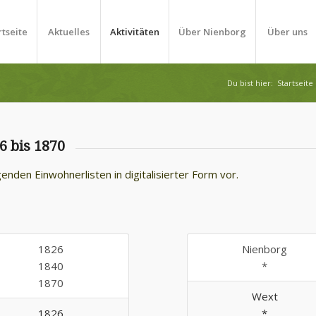
rtseite
Aktuelles
Aktivitäten
Über Nienborg
Über uns
Du bist hier:
Startseite
6 bis 1870
lgenden Einwohnerlisten
in digitalisierter Form vor.
1826
Nienborg
1840
*
1870
Wext
1826
*