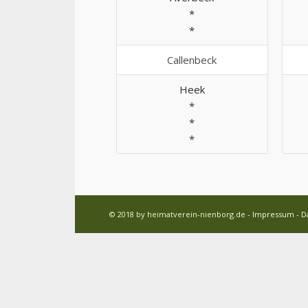
*
*
Callenbeck
Heek
*
*
*
© 2018 by heimatverein-nienborg.de -
Impressum
-
D