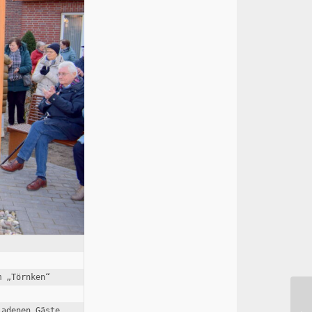
 „Törnken“ 
adenen Gäste.
