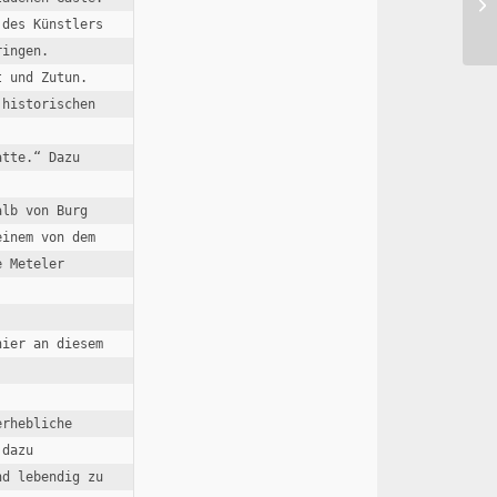
Ra
des Künstlers 
ingen. 

 und Zutun.

historischen 
tte.“ Dazu 
lb von Burg 
inem von dem 
 Meteler 
ier an diesem 
rhebliche 
dazu 
d lebendig zu 