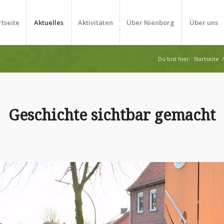
rtseite
Aktuelles
Aktivitäten
Über Nienborg
Über uns
Du bist hier:
Startseite
/
Geschichte sichtbar gemacht