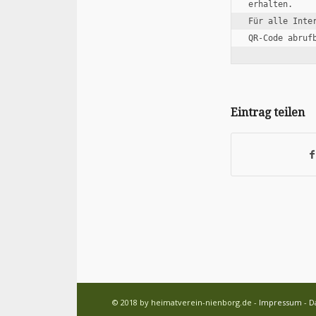
erhalten.

Für alle Inte
Eintrag teilen
© 2018 by heimatverein-nienborg.de -
Impressum
-
D