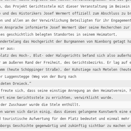
h, das Projekt Gerichtsstele mit dieser Veranstaltung im Beisein 
e und des Historikers Josef Wermert offiziell zum Abschluss zu br
en und allen an der Verwirklichung Beteiligten für ihr Engagement
en Ansprache informierte Josef Wermert über seine Recherchen zur 
geschichtlich belegten Standortes in seinem Heimatort,                  
undertelang das Hochgericht der Burgmannen von Nienborg getagt ha
er aus:

platz des Hoch-, Blut- oder Halsgerichts befand sich also außerha
r am äußeren Rand der Freiheit, des Gerichtsbezirks. Er lag auf e
amm (heute Schöppinger Straße), der Kuhstiege nach Metelen (heute
er Luggenstegge (Weg von der Burg nach 

deten Dreieck.“ 

 freute sich, dass seine einstige Anregung an den Heimatverein, h
Ort eine Gerichtsstele zu errichten, verwirklicht wurde.

 der Zuschauer wurde die Stele enthüllt.

en waren sich darin einig, dass dieses gelungene Kunstwerk eine e
d touristische Aufwertung für den Platz bedeutet und einmal mehr 
nborgs Geschichte gegenwärtig und zukünftig sichtbar zu machen un