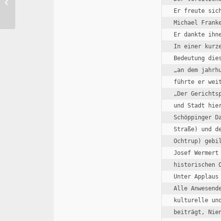
Clemensmarkt 2024
Er freute sic
Michael Frank
Er dankte ihn
In einer kurz
Bedeutung dieses 
„an dem jahrh
führte er weit
„Der Gerichts
und Stadt hie
Schöppinger D
Straße) und d
Ochtrup) gebil
Josef Wermert
historischen 
Unter Applaus
Alle Anwesend
kulturelle un
beiträgt, Nie