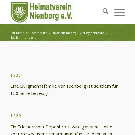
Du bist hier:
Startseite
/
Über Nienborg
/
Ortsgeschichte
/
13. Jahrhundert
1227
Eine Burgmannsfamilie von Nienborg ist seitdem für
150 Jahre bezeugt.
1229
Ein Edelherr von Depenbrock wird genannt – eine
spätere Ahauser Dienstmannenfamilie, dann auch