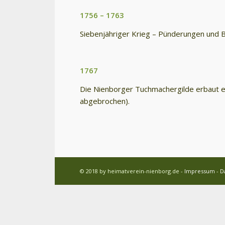
1756 – 1763
Siebenjähriger Krieg – Pünderungen und
1767
Die Nienborger Tuchmachergilde erbaut e
abgebrochen).
© 2018 by heimatverein-nienborg.de -
Impressum
-
D