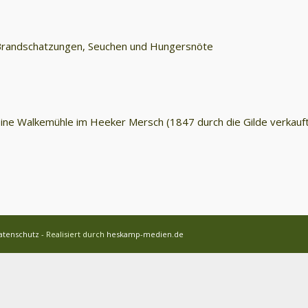
 Brandschatzungen, Seuchen und Hungersnöte
ine Walkemühle im Heeker Mersch (1847 durch die Gilde verkauft
atenschutz
- Realisiert durch
heskamp-medien.de