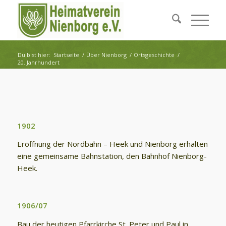
Du bist hier:
Startseite
/
Über Nienborg
/
Ortsgeschichte
/
20. Jahrhundert
1902
Eröffnung der Nordbahn – Heek und Nienborg erhalten
eine gemeinsame Bahnstation, den Bahnhof Nienborg-
Heek.
1906/07
Bau der heutigen Pfarrkirche St. Peter und Paul in