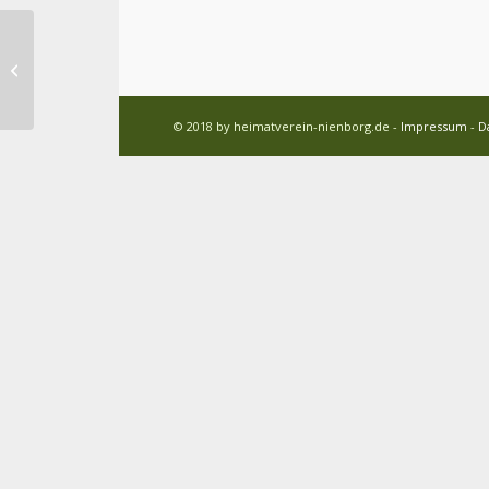
Plattdeutscher Krink
© 2018 by heimatverein-nienborg.de -
Impressum
-
D