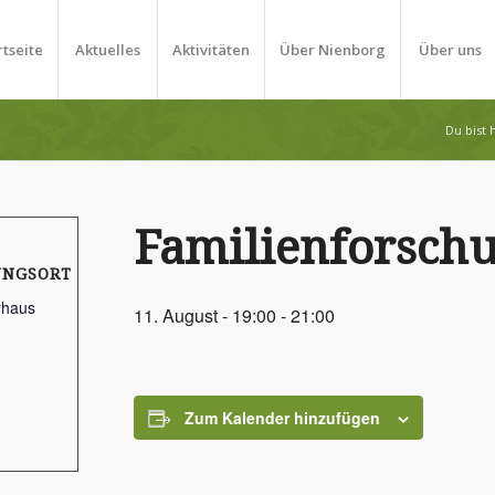
rtseite
Aktuelles
Aktivitäten
Über Nienborg
Über uns
Du bist h
Familienforsch
UNGSORT
rhaus
11. August - 19:00
-
21:00
Zum Kalender hinzufügen