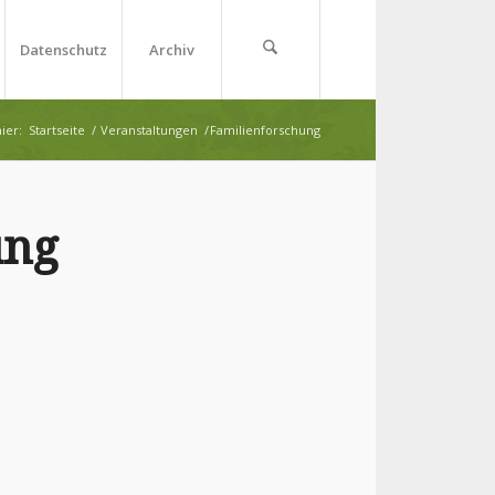
Datenschutz
Archiv
ier:
Startseite
/
Veranstaltungen
/
Familienforschung
ung