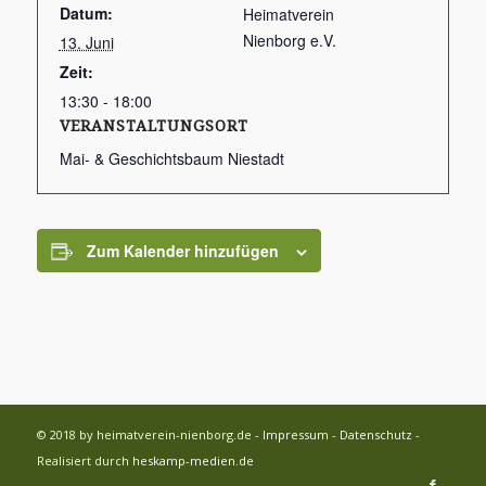
Datum:
Heimatverein
Nienborg e.V.
13. Juni
Zeit:
13:30 - 18:00
VERANSTALTUNGSORT
Mai- & Geschichtsbaum Niestadt
Zum Kalender hinzufügen
© 2018 by heimatverein-nienborg.de -
Impressum
-
Datenschutz
-
Realisiert durch
heskamp-medien.de