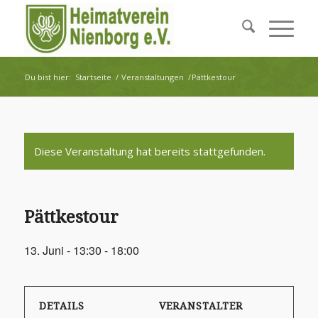
Du bist hier:
Startseite
/
Veranstaltungen
/
Pättkestour
Diese Veranstaltung hat bereits stattgefunden.
Pättkestour
13. Juni - 13:30
-
18:00
DETAILS
VERANSTALTER