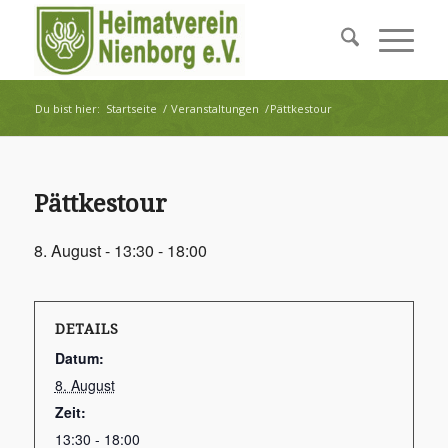
Du bist hier:
Startseite
/
Veranstaltungen
/
Pättkestour
Pättkestour
8. August - 13:30
-
18:00
DETAILS
Datum:
8. August
Zeit:
13:30 - 18:00