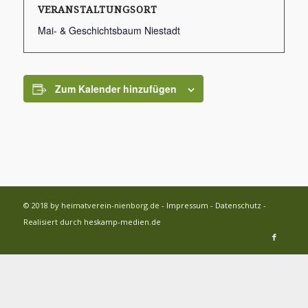
VERANSTALTUNGSORT
Mai- & Geschichtsbaum Niestadt
Zum Kalender hinzufügen
© 2018 by heimatverein-nienborg.de -
Impressum
-
Datenschutz
-
Realisiert durch
heskamp-medien.de