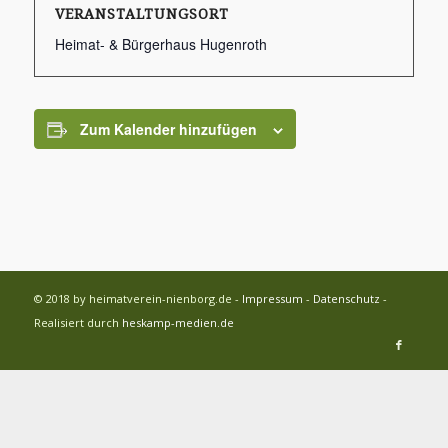
VERANSTALTUNGSORT
Heimat- & Bürgerhaus Hugenroth
Zum Kalender hinzufügen
© 2018 by heimatverein-nienborg.de -
Impressum
-
Datenschutz
-
Realisiert durch
heskamp-medien.de