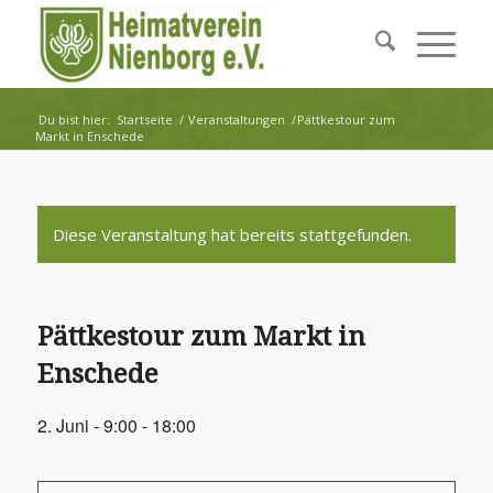
Du bist hier:
Startseite
/
Veranstaltungen
/
Pättkestour zum
Markt in Enschede
Diese Veranstaltung hat bereits stattgefunden.
Pättkestour zum Markt in
Enschede
2. Juni - 9:00
-
18:00