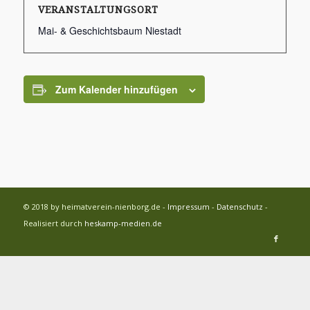
VERANSTALTUNGSORT
Mai- & Geschichtsbaum Niestadt
Zum Kalender hinzufügen
© 2018 by heimatverein-nienborg.de -
Impressum
-
Datenschutz
-
Realisiert durch
heskamp-medien.de