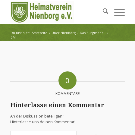
Du bist hier:
Startseite
/
Über Nienborg
/
Das Burgmodell
/
BM
0
KOMMENTARE
Hinterlasse einen Kommentar
An der Diskussion beteiligen?
Hinterlasse uns deinen Kommentar!