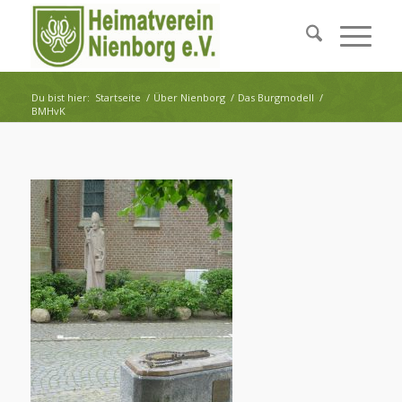
Du bist hier:
Startseite
/
Über Nienborg
/
Das Burgmodell
/
BMHvK