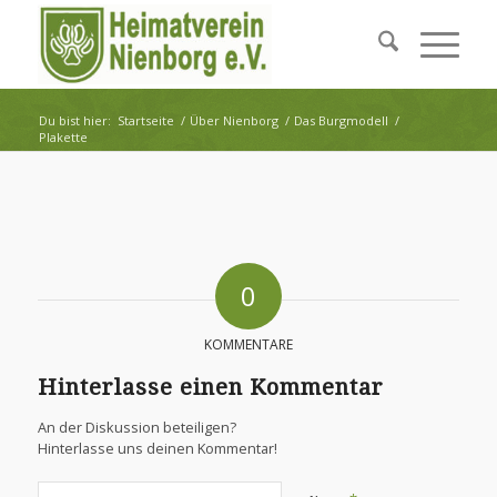
Du bist hier:
Startseite
/
Über Nienborg
/
Das Burgmodell
/
Plakette
0
KOMMENTARE
Hinterlasse einen Kommentar
An der Diskussion beteiligen?
Hinterlasse uns deinen Kommentar!