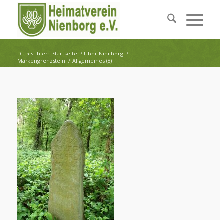
Du bist hier:
Startseite
/
Über Nienborg
/
Markengrenzstein
/
Allgemeines (8)