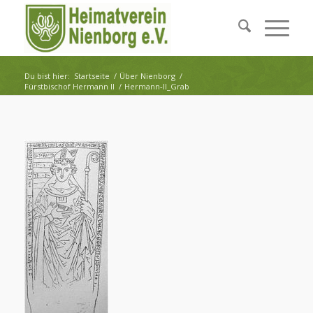
Du bist hier:
Startseite
/
Über Nienborg
/
Fürstbischof Hermann II
/
Hermann-II_Grab