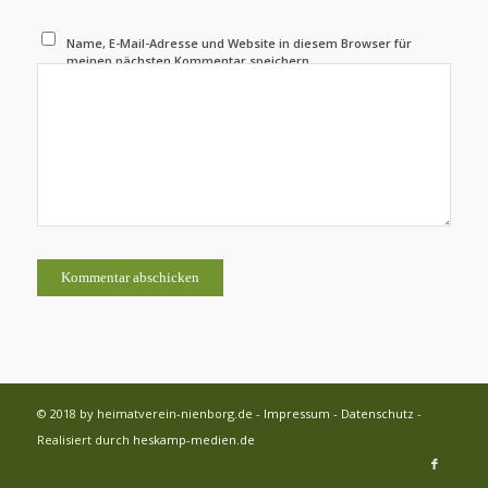
Name, E-Mail-Adresse und Website in diesem Browser für
meinen nächsten Kommentar speichern.
© 2018 by heimatverein-nienborg.de -
Impressum
-
Datenschutz
-
Realisiert durch
heskamp-medien.de