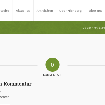
rtseite
Aktuelles
Aktivitäten
Über Nienborg
Über uns
Du bist hier:
Start
0
KOMMENTARE
en Kommentar
?
mentar!