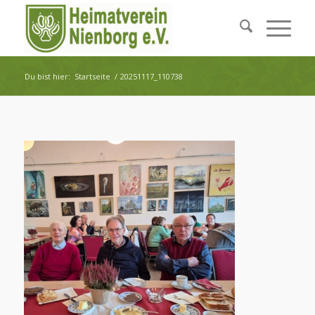
Du bist hier:
Startseite
/
20251117_110738