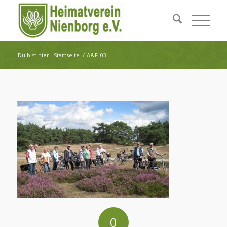
Du bist hier:
Startseite
/
A&F_03
0