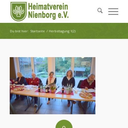
Du bist hier:
Startseite
/
Herbsttagung 1(2)