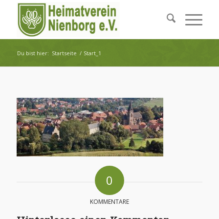
Du bist hier:
Startseite
/
Start_1
0
KOMMENTARE