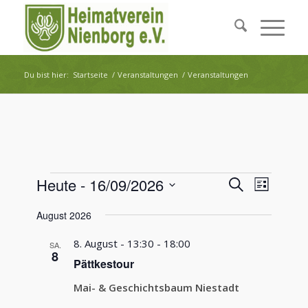
Du bist hier:
Startseite
/
Veranstaltungen
/
Veranstaltungen
Veranstaltungen
Veransta
Verans
Heute
 - 
16/09/2026
Suche
Liste
Ansich
Suche
Datum
Naviga
August 2026
wählen.
und
Ansichte
8. August - 13:30
-
18:00
SA.
8
Navigati
Pättkestour
Mai- & Geschichtsbaum Niestadt