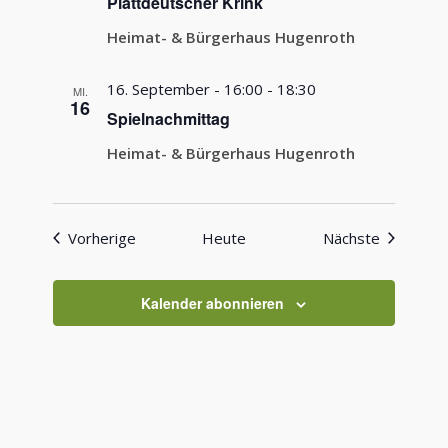
Plattdeutscher Krink
Heimat- & Bürgerhaus Hugenroth
16. September - 16:00
-
18:30
MI.
16
Spielnachmittag
Heimat- & Bürgerhaus Hugenroth
Veranstaltungen
Veranstal
Vorherige
Heute
Nächste
Kalender abonnieren