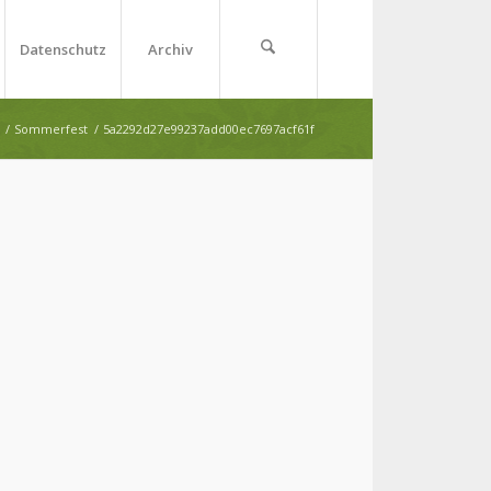
Datenschutz
Archiv
/
Sommerfest
/
5a2292d27e99237add00ec7697acf61f