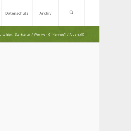
Datenschutz
Archiv
ist hier:
Startseite
/
Wer war G. Hennes?
/
Albers (8)