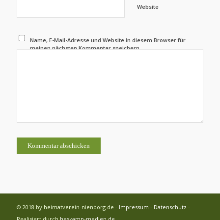
Website
Name, E-Mail-Adresse und Website in diesem Browser für
meinen nächsten Kommentar speichern.
© 2018 by heimatverein-nienborg.de -
Impressum
-
Datenschutz
-
Realisiert durch
heskamp-medien.de