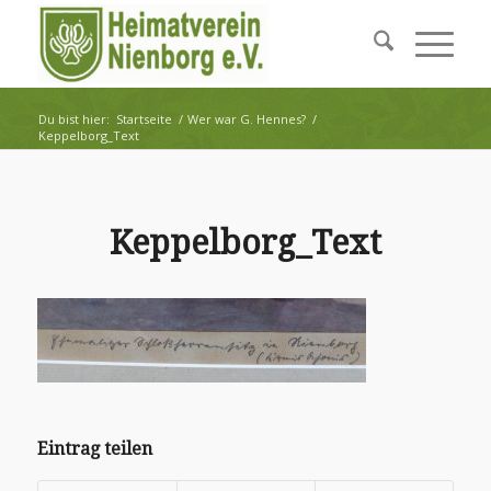
Du bist hier:
Startseite
/
Wer war G. Hennes?
/
Keppelborg_Text
Keppelborg_Text
Eintrag teilen