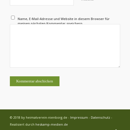
Name, E-Mail-Adresse und Website in diesem Browser für
meinen nächsten Kommentar speichern.
© 2018 by heimatverein-nienborg.de -
Impressum
-
Datenschutz
-
Realisiert durch
heskamp-medien.de