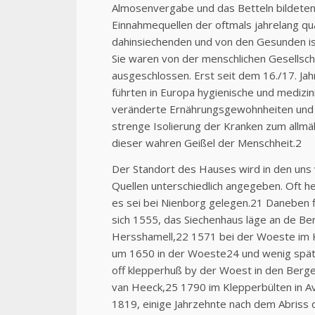
Almosenvergabe und das Betteln bildeten
Einnahmequellen der oftmals jahrelang qua
dahinsiechenden und von den Gesunden is
Sie waren von der menschlichen Gesellsch
ausgeschlossen. Erst seit dem 16./17. Ja
führten in Europa hygienische und medizini
veränderte Ernährungsgewohnheiten und 
strenge Isolierung der Kranken zum allmä
dieser wahren Geißel der Menschheit.2
Der Standort des Hauses wird in den uns
Quellen unterschiedlich angegeben. Oft hei
es sei bei Nienborg gelegen.21 Daneben 
sich 1555, das Siechenhaus läge an de Be
Hersshamell,22 1571 bei der Woeste im K
um 1650 in der Woeste24 und wenig spä
off klepperhuß by der Woest in den Bergen
van Heeck,25 1790 im Klepperbülten in A
1819, einige Jahrzehnte nach dem Abriss