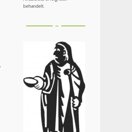
behandelt.
s
,