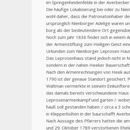
im Springenheidenfelde in der Averbecker
Die häufige Lokalisierung bei oder zu Nie
wohl daher, dass die Patronatsinhaber d
ursprünglich Nienborger Adelige waren un
borg als der bedeutendere Ort gegenüber
Noch zum Jahr 1836 findet sich in einem A
der Armenstiftung zum Heiligen Geist ein
Urkunden zum Nienborger Leprosen Haus
Das Leprosenhaus stand jedoch nicht in N
sondern in der nahen Heeker Bauerschaft
Nach den Armenrechnungen von Heek aus
1790 ist der genaue Standort gesichert. Pf
Waltman vermerkte in seinem Einkünftere
das damals bereits verschwundene Hau
Leprosenarmenkampf und garten /: wobe
hauß soll gestanden haben :/ circa a 3 sch
in Klepperbülten in der baurschafft Averb
Nach Aussage des Pfarrers hatten die am
und 29. Oktober 1789 verstorbenen Ehele