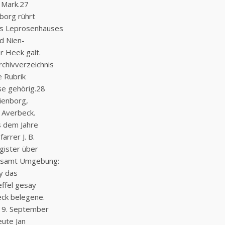
 Mark.27
nborg rührt
es Leprosenhauses
d Nien-
 Heek galt.
rchivverzeichnis
e Rubrik
e gehörig.28
ienborg,
 Averbeck.
 dem Jahre
arrer J. B.
gister über
s samt Umgebung:
y das
effel gesäy
eck belegene.
 9. September
ute Jan