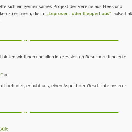
lte sich ein gemeinsames Projekt der Vereine aus Heek und
en zu erinnern, die im
„Leprosen- oder
Klepperhaus“
außerhal
.
l bieten wir Ihnen und allen interessierten Besuchern fundierte
t“
an.
haft befindet, erlaubt uns, einen Aspekt der Geschichte unserer
Bült