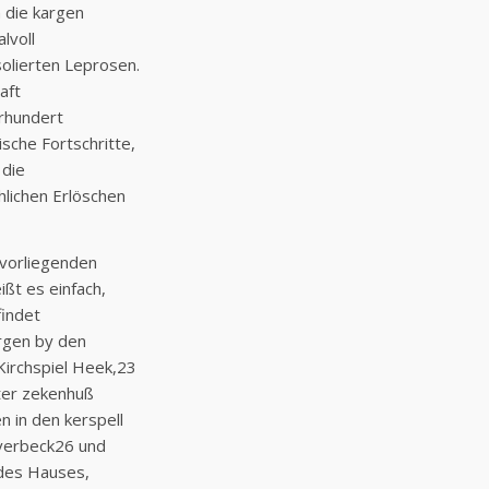
 die kargen
lvoll
olierten Leprosen.
aft
hrhundert
sche Fortschritte,
die
hlichen Erlöschen
 vorliegenden
ßt es einfach,
findet
rgen by den
irchspiel Heek,23
ter zekenhuß
 in den kerspell
verbeck26 und
 des Hauses,