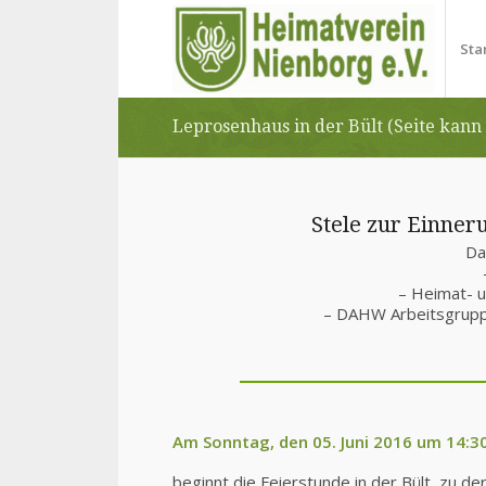
Sta
Leprosenhaus in der Bült (Seite kann
Stele zur Einner
Da
– Heimat- u
– DAHW Arbeitsgrupp
Am Sonntag, den 05. Juni 2016 um 14:3
beginnt die Feierstunde in der Bült, zu 