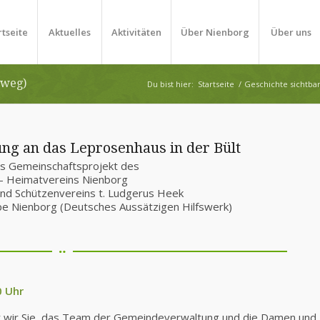
rtseite
Aktuelles
Aktivitäten
Über Nienborg
Über uns
 weg)
Du bist hier:
Startseite
/
Geschichte sichtb
ung an das Leprosenhaus in der Bült
s Gemeinschaftsprojekt des
– Heimatvereins Nienborg
nd Schützenvereins t. Ludgerus Heek
e Nienborg (Deutsches Aussätzigen Hilfswerk)
0 Uhr
der wir Sie, das Team der Gemeindeverwaltung und die Damen und