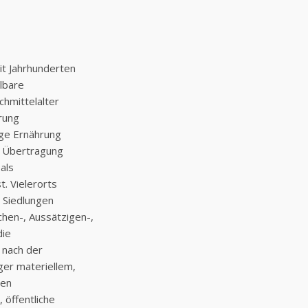
it Jahrhunderten
ilbare
chmittelalter
rung
ige Ernährung
e Übertragung
als
. Vielerorts
 Siedlungen
hen-, Aussätzigen-,
die
 nach der
ger materiellem,
nen
 öffentliche