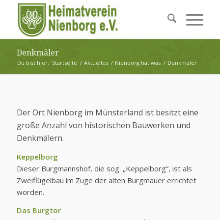
Denkmäler
Du bist hier:
Startseite
/
Aktuelles
/
Nienborg hat was
/
Denkmäler
Der Ort Nienborg im Münsterland ist besitzt eine
große Anzahl von historischen Bauwerken und
Denkmälern.
Keppelborg
Dieser Burgmannshof, die sog. „Keppelborg“, ist als
Zweiflügelbau im Zuge der alten Burgmauer errichtet
worden.
Das Burgtor